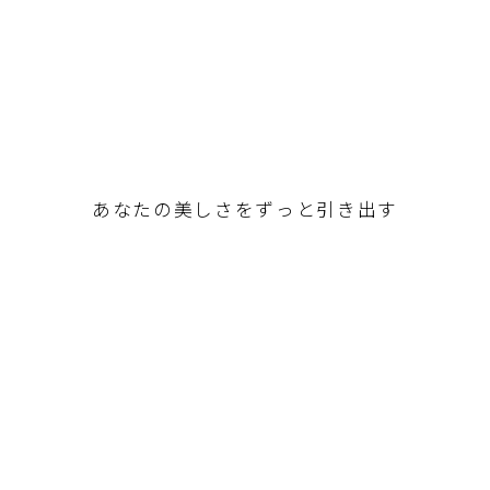
あなたの美しさをずっと引き出す
カウンセリング型ヘアサロン。
髪や素肌は女性にとって
本当にかけがえのないもの。
だからこそ、日々のお手入れが大切。
あなたの魅力がより引き立つ、
潤いのある美しいヘアスタイルを